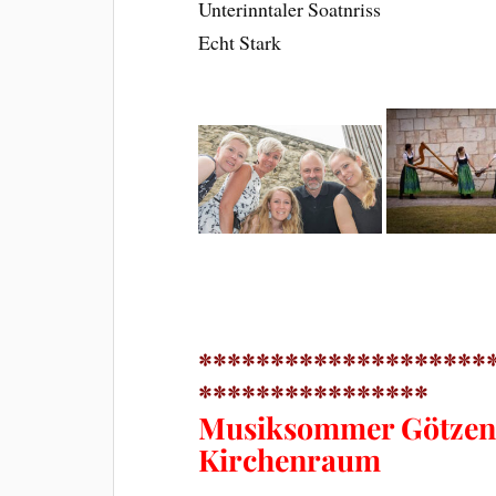
Unterinntaler Soatnriss
Echt Stark
********************
****************
Musiksommer Götzens
Kirchenraum